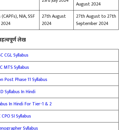
23rd July 2024
August 2024
 (CAPFs), NIA, SSF
27th August
27th August to 27th
, 2024
2024
September 2024
महत्वपूर्ण लेख
C CGL Syllabus
C MTS Syllabus
on Post Phase 11 Syllabus
D Syllabus In Hindi
bus In Hindi For Tier-1 & 2
 CPO SI Syllabus
enographer Syllabus