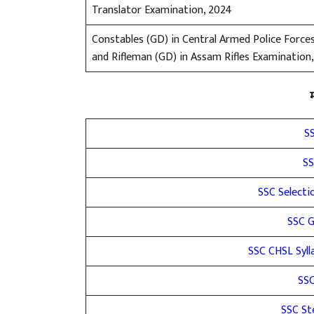
Translator Examination, 2024
Constables (GD) in Central Armed Police Forces
and Rifleman (GD) in Assam Rifles Examination
SS
SS
SSC Selecti
SSC G
SSC CHSL Sylla
SSC
SSC St