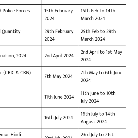
d Police Forces
15th February
15th Feb to 14th
2024
March 2024
nd Quantity
29th February
29th Feb to 29th
2024
March 2024
2nd April to 1st May
nation, 2024
2nd April 2024
2024
ar (CBIC & CBN)
7th May to 6th June
7th May 2024
2024
11th June to 10th
11th June 2024
July 2024
16th July to 14th
16th July 2024
August 2024
enior Hindi
23rd July to 21st