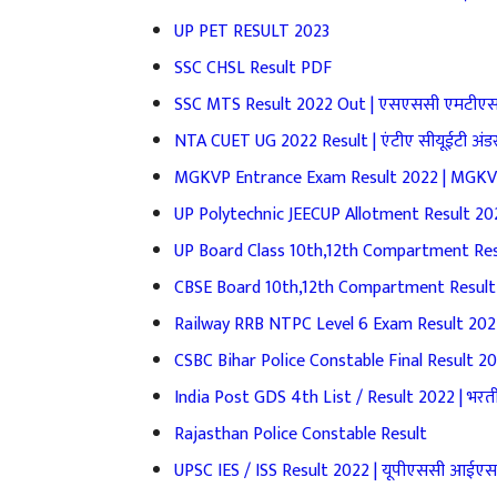
UP PET RESULT 2023
SSC CHSL Result PDF
SSC MTS Result 2022 Out | एसएससी एमटीएस रि
NTA CUET UG 2022 Result | एंटीए सीयूईटी अंडर ग्रे
MGKVP Entrance Exam Result 2022 | MGKVP प्र
UP Polytechnic JEECUP Allotment Result 2022 |
UP Board Class 10th,12th Compartment Result 202
CBSE Board 10th,12th Compartment Result 2022 
Railway RRB NTPC Level 6 Exam Result 2022 | र
CSBC Bihar Police Constable Final Result 2
India Post GDS 4th List / Result 2022 | भरत
Rajasthan Police Constable Result
UPSC IES / ISS Result 2022 | यूपीएससी आई