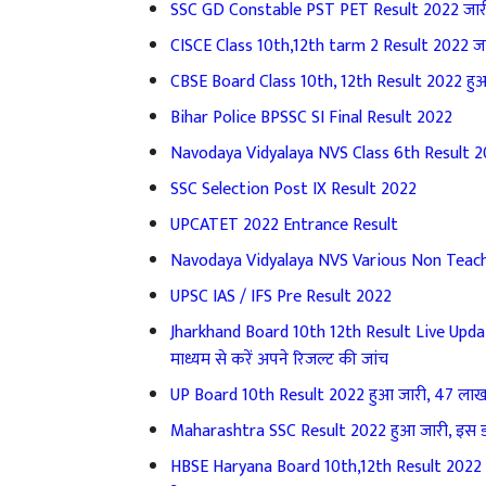
SSC GD Constable PST PET Result 2022 जारी |
CISCE Class 10th,12th tarm 2 Result 2022 जा
CBSE Board Class 10th, 12th Result 2022 हु
Bihar Police BPSSC SI Final Result 2022
Navodaya Vidyalaya NVS Class 6th Result 202
SSC Selection Post IX Result 2022
UPCATET 2022 Entrance Result
Navodaya Vidyalaya NVS Various Non Teach
UPSC IAS / IFS Pre Result 2022
Jharkhand Board 10th 12th Result Live Update: 
माध्यम से करें अपने रिजल्ट की जांच
UP Board 10th Result 2022 हुआ जारी, 47 लाख छा
Maharashtra SSC Result 2022 हुआ जारी, इस डायर
HBSE Haryana Board 10th,12th Result 2022 