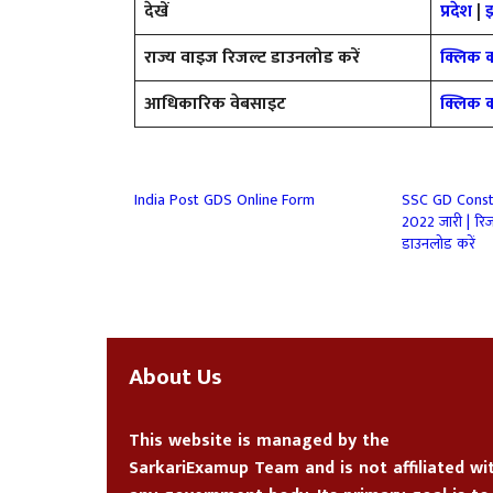
देखें
प्रदेश
|
राज्य वाइज रिजल्ट डाउनलोड करें
क्लिक क
आधिकारिक वेबसाइट
क्लिक क
India Post GDS Online Form
SSC GD Const
2022 जारी | रिज
डाउनलोड करें
About Us
This website is managed by the
SarkariExamup Team
and is not affiliated wi