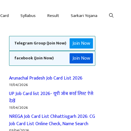
 Card
Syllabus
Result
Sarkari Yojana
Join Now
Telegram Group (Join Now)
Join Now
facebook (Join Now)
Arunachal Pradesh Job Card List 2026
11/04/2026
UP Job Card list 2026- यूपी जॉब कार्ड लिस्ट ऐसे
देखें
11/04/2026
NREGA Job Card List Chhattisgarh 2026: CG
Job Card List Online Check, Name Search
03/04/2026