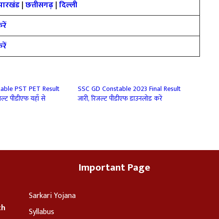
झारखंड
|
छत्तीसगढ़
|
दिल्ली
रें
रें
able PST PET Result
SSC GD Constable 2023 Final Result
ल्ट पीडीएफ यहाँ से
जारी, रिजल्ट पीडीएफ डाउनलोड करें
Important Page
Sarkari Yojana
th
Syllabus