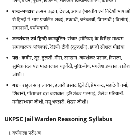
लिंग, वचन, पुरुष, विशेषण, अलंकार क्रिया-विशेषण, कारक ।
शब्द-भण्डारः
तत्सम तद्भव, देशज, आगत (भारतीय एवं विदेशी भाषाओं
से हिन्दी में आए प्रचलित शब्द), एकार्थी, अनेकार्थी, विपरार्थी ( विलोम),
समानार्थी, पर्यायवाची।
जनसंचार एवं हिन्दी कम्प्यूटिंग
: संचार (मीडिया) के विभिन्न माध्यम
समाचारपत्र-पत्रिकाएं, रेडियो-टीवी (दूरदर्शन), हिन्दी सोशल मीडिया
पद्य
: कबीर, सूर, तुलसी, मीरा, रसखान, जयशंकर प्रसाद, निराला,
सुमित्रानंदन पंत माखनलाल चतुर्वेदी, मुक्तिबोध, मंगलेश डबराल, राजेश
जोशी ।
गद्य
– राहुल सांकृत्यायन, हजारी प्रसाद द्विवेदी, प्रेमचन्द, महादेवी वर्मा,
शिवानी, पीताम्बर दत्त बड़थ्वाल, हरिशंकर परसाई, शैलेश मटियानी.
मनोहरश्याम जोशी, मन्नू भण्डारी, शेखर जोशी।
UKPSC Jail Warden Reasoning Syllabus
वर्णमाला परीक्षण