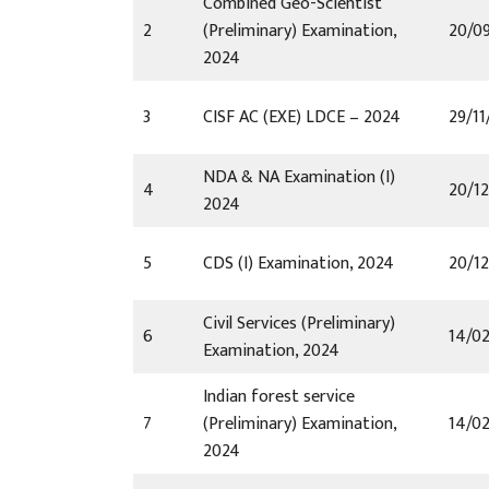
Combined Geo-Scientist
2
(Preliminary) Examination,
20/0
2024
3
CISF AC (EXE) LDCE – 2024
29/11
NDA & NA Examination (I)
4
20/1
2024
5
CDS (I) Examination, 2024
20/1
Civil Services (Preliminary)
6
14/0
Examination, 2024
Indian forest service
7
(Preliminary) Examination,
14/0
2024