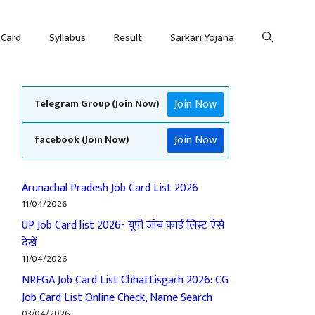
 Card
Syllabus
Result
Sarkari Yojana
Join Now
Telegram Group (Join Now)
Join Now
facebook (Join Now)
Arunachal Pradesh Job Card List 2026
11/04/2026
UP Job Card list 2026- यूपी जॉब कार्ड लिस्ट ऐसे
देखें
11/04/2026
NREGA Job Card List Chhattisgarh 2026: CG
Job Card List Online Check, Name Search
03/04/2026