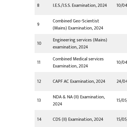
8
I.E.S./I.S.S. Examination, 2024
10/0
Combined Geo-Scientist
9
(Mains) Examination, 2024
Engineering services (Mains)
10
examination, 2024
Combined Medical services
11
10/0
Examination, 2024
12
CAPF AC Examination, 2024
24/0
NDA & NA (II) Examination,
13
15/0
2024
14
CDS (II) Examination, 2024
15/0