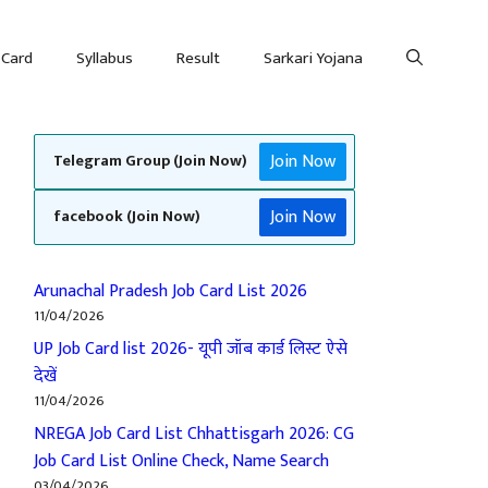
 Card
Syllabus
Result
Sarkari Yojana
Join Now
Telegram Group (Join Now)
Join Now
facebook (Join Now)
Arunachal Pradesh Job Card List 2026
11/04/2026
UP Job Card list 2026- यूपी जॉब कार्ड लिस्ट ऐसे
देखें
11/04/2026
NREGA Job Card List Chhattisgarh 2026: CG
Job Card List Online Check, Name Search
03/04/2026