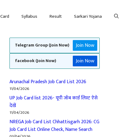
 Card
Syllabus
Result
Sarkari Yojana
Join Now
Telegram Group (Join Now)
Join Now
facebook (Join Now)
Arunachal Pradesh Job Card List 2026
11/04/2026
UP Job Card list 2026- यूपी जॉब कार्ड लिस्ट ऐसे
देखें
11/04/2026
NREGA Job Card List Chhattisgarh 2026: CG
Job Card List Online Check, Name Search
03/04/2026