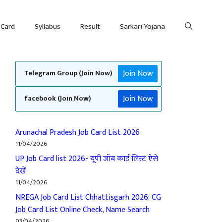
 Card
Syllabus
Result
Sarkari Yojana
Join Now
Telegram Group (Join Now)
Join Now
facebook (Join Now)
Arunachal Pradesh Job Card List 2026
11/04/2026
UP Job Card list 2026- यूपी जॉब कार्ड लिस्ट ऐसे
देखें
11/04/2026
NREGA Job Card List Chhattisgarh 2026: CG
Job Card List Online Check, Name Search
03/04/2026