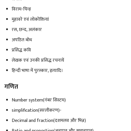
विराम-चिन्ह
मुहावरे एवं लोकोक्तियां
रस, छन्द, अलंकार
अपठित बोध
प्रसिद्ध कवि
लेखक एवं उनकी प्रसिद्ध रचनायें
हिन्दी भाषा में पुरस्कार, इत्यादि।
गणित
Number system(नंबर सिस्टम)
simplification(सरलीकरण)-
Decimal and fraction(दशमलव और भिन्न)
Ratio and proportion(अनुपात और समानुपात)