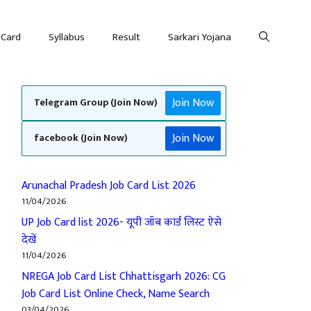
 Card
Syllabus
Result
Sarkari Yojana
Join Now
Telegram Group (Join Now)
Join Now
facebook (Join Now)
Arunachal Pradesh Job Card List 2026
11/04/2026
UP Job Card list 2026- यूपी जॉब कार्ड लिस्ट ऐसे
देखें
11/04/2026
NREGA Job Card List Chhattisgarh 2026: CG
Job Card List Online Check, Name Search
03/04/2026